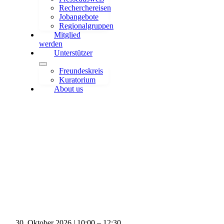
Recherchereisen
Jobangebote
Regionalgruppen
Mitglied
werden
Unterstützer
Freundeskreis
Kuratorium
About us
KI-Tools für Fortgeschrittene:
Recherche
30. Oktober 2026
|
10:00
–
12:30