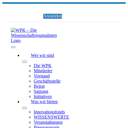
Zum
Inhalt
springen
Anmelden
Toggle
Wer wir sind
Navigation
Die WPK
Mitglieder
Vorstand
Geschäftsstelle
Beirat
Satzung
Initiativen
Was wir bieten
Innovationsfonds
WISSENSWERTE
Veranstaltungen
Presseausweis