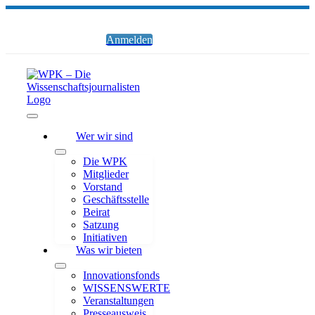
Zum
Inhalt
springen
Anmelden
Toggle
Wer wir sind
Navigation
Die WPK
Mitglieder
Vorstand
Geschäftsstelle
Beirat
Satzung
Initiativen
Was wir bieten
Innovationsfonds
WISSENSWERTE
Veranstaltungen
Presseausweis