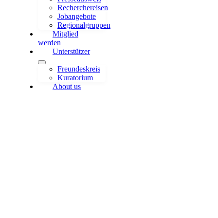
Recherchereisen
Jobangebote
Regionalgruppen
Mitglied
werden
Unterstützer
Freundeskreis
Kuratorium
About us
YouTube, TikTok, Instagram: So
funktionieren digitale
Wissensformate