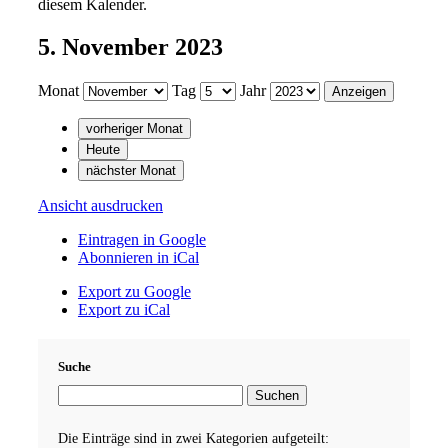
diesem Kalender.
5. November 2023
Monat
Tag
Jahr
vorheriger Monat
Heute
nächster Monat
Ansicht
ausdrucken
Eintragen in
Google
Abonnieren in
iCal
Export zu
Google
Export zu
iCal
Suche
Suche
Veranstaltungen
Suchen
Veranstaltungen
Die Einträge sind in zwei Kategorien aufgeteilt: