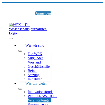
Zum
Inhalt
springen
Anmelden
Toggle
Wer wir sind
Navigation
Die WPK
Mitglieder
Vorstand
Geschäftsstelle
Beirat
Satzung
Initiativen
Was wir bieten
Innovationsfonds
WISSENSWERTE
Veranstaltungen
Presseausweis