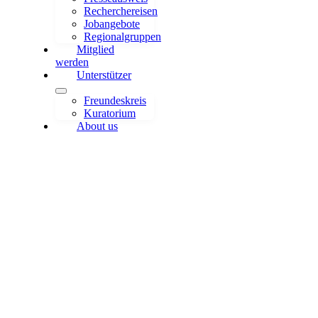
Recherchereisen
Jobangebote
Regionalgruppen
Mitglied
werden
Unterstützer
Freundeskreis
Kuratorium
About us
Anmeldestart: WISSENSWERTE
2026 & European Conference ECSJ
in Hannover