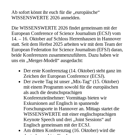
Ab sofort könnt ihr euch für die „europäische“
WISSENSWERTE 2026 anmelden.
Die WISSENSWERTE 2026 findet gemeinsam mit der
European Conference of Science Journalism
(ECSJ) vom
14. –
16. Oktober
auf Schloss Herrenhausen in Hannover
statt. Seit dem Herbst 2025 arbeiten wir mit dem Team der
European Federation for Science Journalism (EFSJ) daran,
beide Konferenzen zusammenzuführen. Dazu haben wir
uns ein „Merger-Modell“ ausgedacht:
Der erste Konferenztag (
14. Oktober
) steht ganz im
Zeichen der European Conference (ECSJ).
Der zweite Tag ist unser „Mix-Tag“ (
15. Oktober
)
mit einem Programm sowohl für die europäischen
als auch die deutschsprachigen
Konferenzteilnehmer: Vormittags bieten wir
Exkursionen auf Englisch in spannende
Forschungsorte in Hannover an. Mittags startet die
WISSENSWERTE mit einer englischsprachigen
Keynote Speech und drei „Joint Sessions“ auf
Englisch gemeinsam mit der ECSJ.
Am dritten Konferenztag (
16. Oktober
) wird die