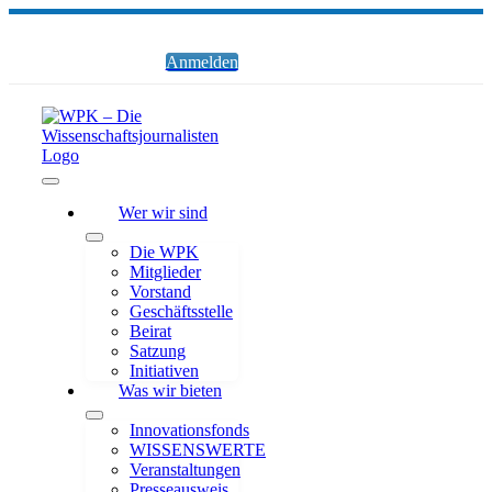
Zum
Inhalt
springen
Anmelden
Toggle
Wer wir sind
Navigation
Die WPK
Mitglieder
Vorstand
Geschäftsstelle
Beirat
Satzung
Initiativen
Was wir bieten
Innovationsfonds
WISSENSWERTE
Veranstaltungen
Presseausweis