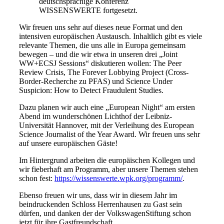
deutschsprachige Konferenz
WISSENSWERTE fortgesetzt.
Wir freuen uns sehr auf dieses neue Format und den
intensiven europäischen Austausch. Inhaltlich gibt es viele
relevante Themen, die uns alle in Europa gemeinsam
bewegen – und die wir etwa in unseren drei „
Joint
WW+ECSJ Sessions“
diskutieren wollen:
The Peer
Review Crisis, The Forever Lobbying Project
(Cross-
Border-Recherche zu PFAS) und
Science Under
Suspicion: How to Detect Fraudulent Studies
.
Dazu planen wir auch eine „European Night“ am ersten
Abend im wunderschönen Lichthof der Leibniz-
Universität Hannover, mit der Verleihung des European
Science Journalist of the Year Award. Wir freuen uns sehr
auf unsere europäischen Gäste!
Im Hintergrund arbeiten die europäischen Kollegen und
wir fieberhaft am Programm, aber unsere Themen stehen
schon fest:
https://wissenswerte.wpk.org/programm/
.
Ebenso freuen wir uns, dass wir in diesem Jahr im
beindruckenden Schloss Herrenhausen zu Gast sein
dürfen, und danken der der VolkswagenStiftung schon
jetzt für ihre Gastfreundschaft.