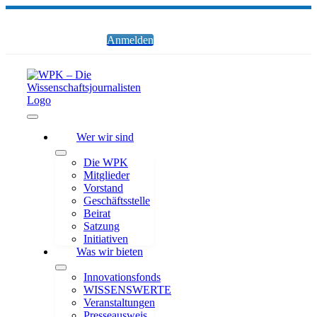
Zum
Inhalt
springen
Anmelden
Toggle
Wer wir sind
Navigation
Die WPK
Mitglieder
Vorstand
Geschäftsstelle
Beirat
Satzung
Initiativen
Was wir bieten
Innovationsfonds
WISSENSWERTE
Veranstaltungen
Presseausweis