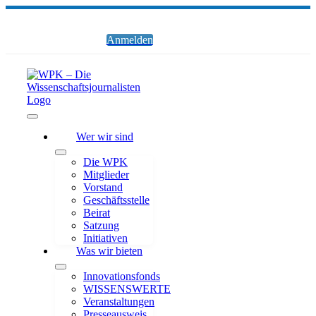
Zum
Inhalt
springen
Anmelden
Toggle
Wer wir sind
Navigation
Die WPK
Mitglieder
Vorstand
Geschäftsstelle
Beirat
Satzung
Initiativen
Was wir bieten
Innovationsfonds
WISSENSWERTE
Veranstaltungen
Presseausweis