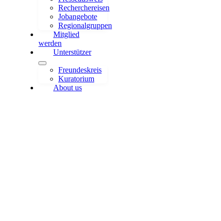
Recherchereisen
Jobangebote
Regionalgruppen
Mitglied
werden
Unterstützer
Freundeskreis
Kuratorium
About us
Bleibt alles anders:
WISSENSWERTE 2024 in
Heidelberg