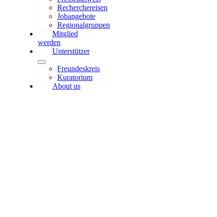
Recherchereisen
Jobangebote
Regionalgruppen
Mitglied
werden
Unterstützer
Freundeskreis
Kuratorium
About us
Mitarbeiter:in (w/m/d) in der der
Forschungskommunikation des
Max Rubner-Instituts