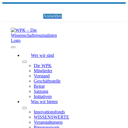
Zum
Inhalt
springen
Anmelden
Toggle
Wer wir sind
Navigation
Die WPK
Mitglieder
Vorstand
Geschäftsstelle
Beirat
Satzung
Initiativen
Was wir bieten
Innovationsfonds
WISSENSWERTE
Veranstaltungen
Presseausweis