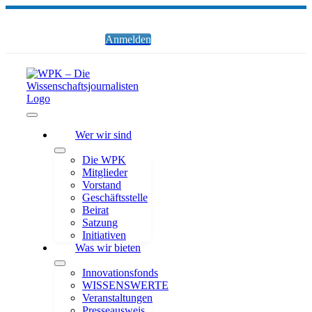
Zum
Inhalt
springen
Anmelden
Toggle
Wer wir sind
Navigation
Die WPK
Mitglieder
Vorstand
Geschäftsstelle
Beirat
Satzung
Initiativen
Was wir bieten
Innovationsfonds
WISSENSWERTE
Veranstaltungen
Presseausweis