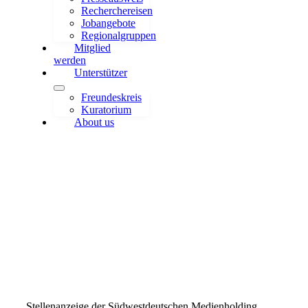
Recherchereisen
Jobangebote
Regionalgruppen
Mitglied
werden
Unterstützer
Freundeskreis
Kuratorium
About us
Süddeutsche Zeitung sucht
Redakteur (m/w/d) Wissen
Stellenanzeige der Südwestdeutschen Medienholding