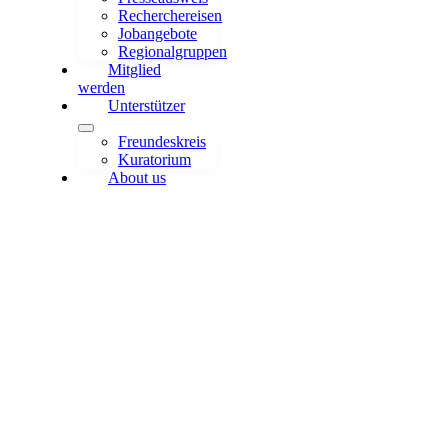
Recherchereisen
Jobangebote
Regionalgruppen
Mitglied
werden
Unterstützer
Freundeskreis
Kuratorium
About us
Wissenschaftsjournalistin/Wissenschafts
(weiblich/männlich/diverse)