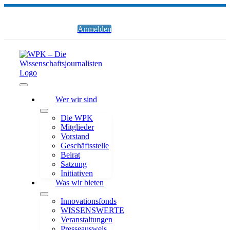
Zum
Inhalt
springen
Anmelden
Toggle
Wer wir sind
Navigation
Die WPK
Mitglieder
Vorstand
Geschäftsstelle
Beirat
Satzung
Initiativen
Was wir bieten
Innovationsfonds
WISSENSWERTE
Veranstaltungen
Presseausweis