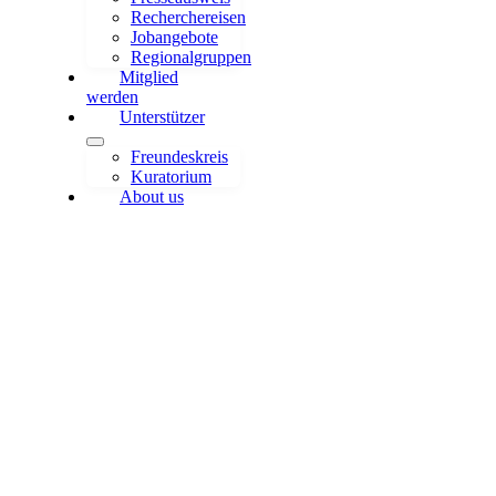
Recherchereisen
Jobangebote
Regionalgruppen
Mitglied
werden
Unterstützer
Freundeskreis
Kuratorium
About us
Hoch hinaus – Spitzenforschung zu
KI, Nachhaltigkeit und
Hochgebirge WPK-Recherchereise
in die Schweiz