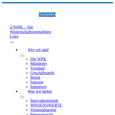
Zum
Inhalt
springen
Anmelden
Toggle
Wer wir sind
Navigation
Die WPK
Mitglieder
Vorstand
Geschäftsstelle
Beirat
Satzung
Initiativen
Was wir bieten
Innovationsfonds
WISSENSWERTE
Veranstaltungen
Presseausweis