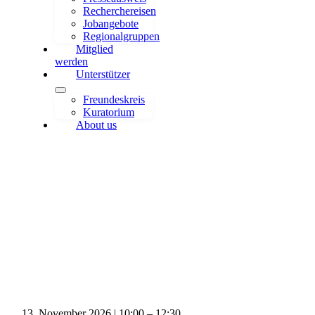
Recherchereisen
Jobangebote
Regionalgruppen
Mitglied
werden
Unterstützer
Freundeskreis
Kuratorium
About us
KI-Tools für Fortgeschrittene:
Textarbeit
13. November 2026
|
10:00
–
12:30