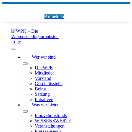
Zum
Inhalt
springen
Anmelden
Toggle
Wer wir sind
Navigation
Die WPK
Mitglieder
Vorstand
Geschäftsstelle
Beirat
Satzung
Initiativen
Was wir bieten
Innovationsfonds
WISSENSWERTE
Veranstaltungen
Presseausweis